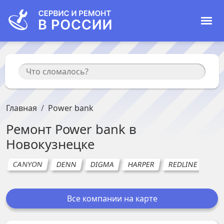
Главная
Power bank
Ремонт
Power bank
в
Новокузнецке
CANYON
DENN
DIGMA
HARPER
REDLINE
RO
Все компании на карте